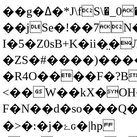
��g�ߡ�*J\fS\�_0������ ��"/҉���/�x2x/
��jSe�!��7N
I�5�Z0sB+K�ii�
�ZS�#����)���
�R4O����F�?B
<��W��kX�OH�e
F�N��d�so���Q��
�>�:�j�ۓԍ�|hp