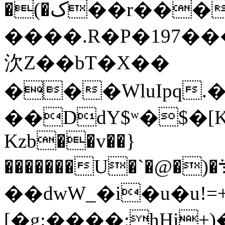
�(�ک��r����I)n�!
����.R�P�197��
㳄Z��bT�X��
���WluIpq.�
��DdY$ʷ�$�[Kߪ������R@/�
Kzb��v��}
�������U�`�@�)�߇��܊D��L�re���,����Z%���?
��dwW_�i�u�u!=+
[�g:����;hHi+)