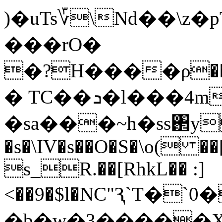
)�uTs؆\Nd��\z�
���rO�
�?H����ρ�
� TC��ܖ�l���4mU�!�����4-ms
�sa���~h�ss঒yHnއO
�s�\IV�s��O�S�\o( �
s_R.��[RhkL�� :]
<��9�$l�NC"Ԇ`T�`
�b�w�3�����X