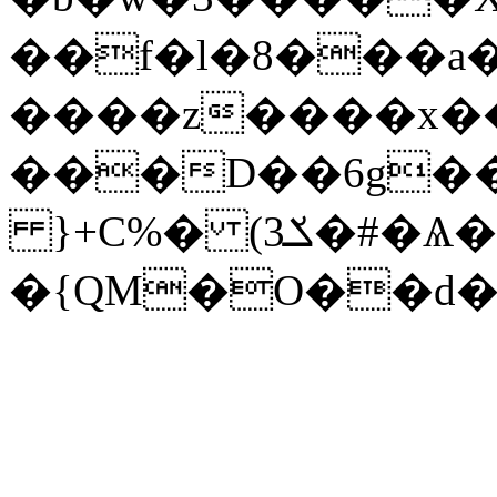
��f�l�8���a�c
����z����x��
���D��6g��t
}+C%� (ݎ3�#�Ѧ�B�R*͉�����A�ts�>0ّ1�����)|