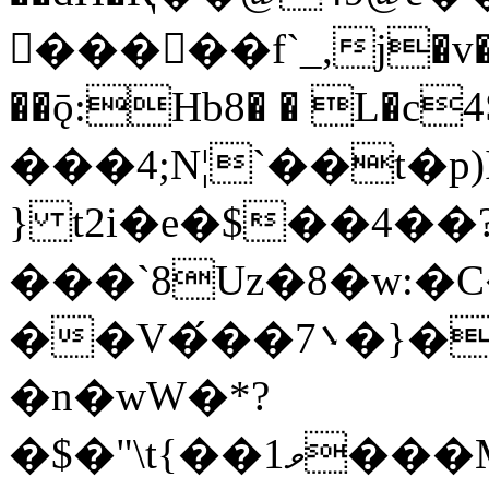
�����f`_,j�v�HJ
��ǭ:Hb8� � L�c
���4;N¦`��t�p)
} t2i�e�$��4��
���`8Uz�8�w:
��V�́��܌7�}�b�W�+���Ȋ�t�
�n�wW�*?
�$�"\t{