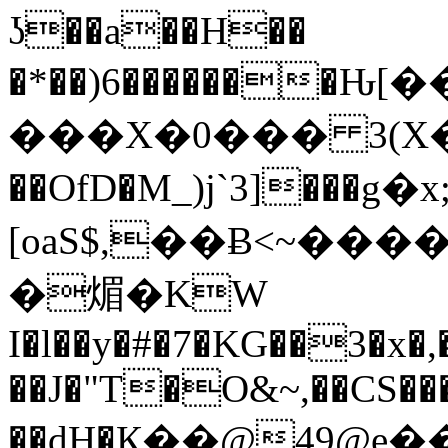
ʖ��a��H��
�*��)6�������Ԋ
���X�0��� 3(X�ڊݯؕС�g?
��OfD�M_)j`3]���g�x
[oaS$,��Ƀ<~���
�煝�KW
I�l��y�#�7�KG��3�x�
��J�"T�O&~,��CS��
��dH�Қ��@49@e